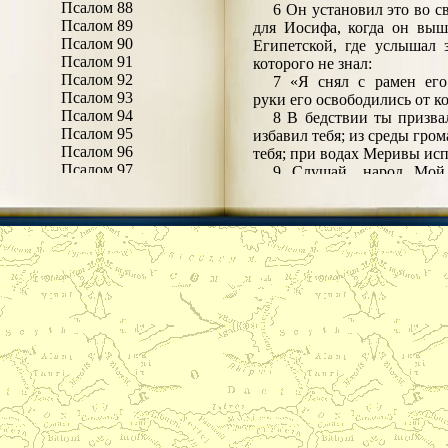
Псалом 88
6 Он установил это во с
Псалом 89
для Иосифа, когда он выш
Псалом 90
Египетской, где услышал з
Псалом 91
которого не знал:
Псалом 92
7 «Я снял с рамен его
Псалом 93
руки его освободились от к
Псалом 94
8 В бедствии ты призва
Псалом 95
избавил тебя; из среды гро
Псалом 96
тебя; при водах Меривы исп
Псалом 97
9 Слушай, народ Мой
Псалом 98
свидетельствовать тебе; 
Псалом 99
если бы ты послушал Меня!
Псалом 100
10 Да не будет у тебя ино
Псалом 101
поклоняйся богу чужеземно
Псалом 102
11 Я - Господь, Бог тв
Псалом 103
тебя из земли Египетской;
Псалом 104
твои, и Я наполню их».
Псалом 105
12 Но народ Мой не с
Псалом 106
Моего, и Израиль не покоря
Псалом 107
13 Потому Я оставил 
Псалом 108
сердца их, пусть ходя
Псалом 109
помыслам.
Псалом 110
14 О, если бы народ 
Псалом 111
Меня, и Израиль ходил Мои
Псалом 112
15 Я скоро смирил бы в