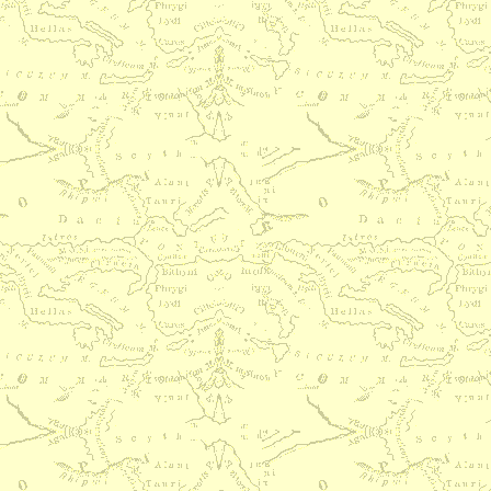
итеснителей
 Господа
 им, а их
жалось бы
 пшеницы, и
алы.