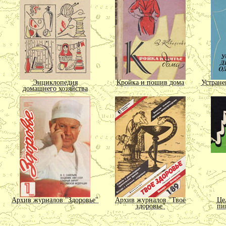
Энциклопедия
Кройка и пошив дома
Устране
домашнего хозяйства
Архив журналов "Здоровье"
Архив журналов "Твоё
Це
здоровье"
пи