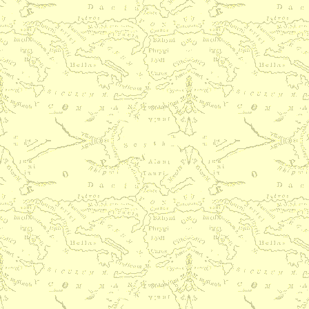
Псалом 63
Псалом 64
Псалом 65
Псалом 66
Псалом 67
Псалом 68
Псалом 69
Псалом 70
Псалом 71
Псалом 72
Псалом 73
Псалом 74
Псалом 75