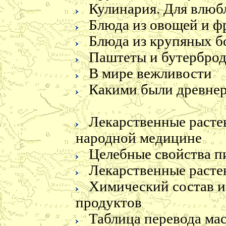
Кулинария. Для влюб
Блюда из овощей и ф
Блюда из крупяных б
Паштеты и бутербро
Справочник по
Фитоэрго
лечебному питанию
В мире вежливости
Какими были древне
Лекарственные расте
народной медицине
Целебные свойства п
Лекарственные расте
Приятного аппетита
Блюда из
Химический состав и
бобовых и 
продуктов
Таблица перевода ма