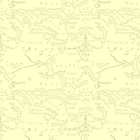
1 Представьте тела ваши в жертв
обновление ума вашего. 3 Члено
тело одно; различные даров
Указания: любите, благосло
радуйтесь; побеждайте зло добро
Глава 13
1 Начальники суть Божьи
повинуйтесь им. 8 «Любо
исполнение закона». 11 Обле
оружия света.
Глава 14
1 «То что осуждаешь... или 
брата твоего?» 13 «Царствие 
праведность, мир и радость»; н
ничего, от чего брат твой собла
Глава 15
1 «Принимайте друг друга, как и
принял вас». 8 Христос с
служителем дли обрезанных и для
из язычников. 14 Павел - «с
Иисуса Христа у язычников». 22 
посетить Испанию после доставки
в Иерусалим.
Глава 16
1 Одобрение Фивы, приветствия о