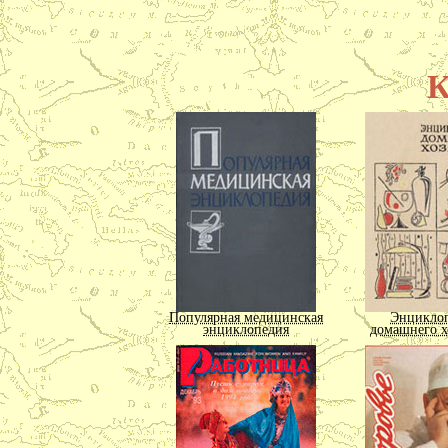
К
Популярная медицинская
Энцикло
энциклопедия
домашнего х