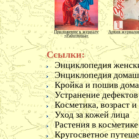
Приложение к журналу
Архив журналов
«Работница»
Ссылки:
Энциклопедия женск
Энциклопедия домашн
Кройка и пошив дома
Устранение дефектов
Косметика, возраст и
Приложение к журналу
Цветущая к
«Крестьянка»
Уход за кожей лица
Растения в косметике
Кругосветное путеше