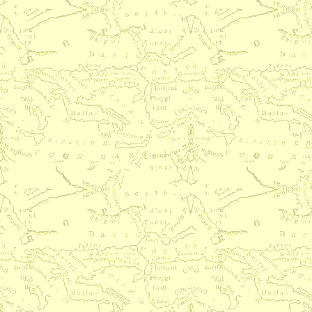
верующим в Риме. 17 Предост
против производящих разделе
Приветствия от сотрудников Па
благословение.