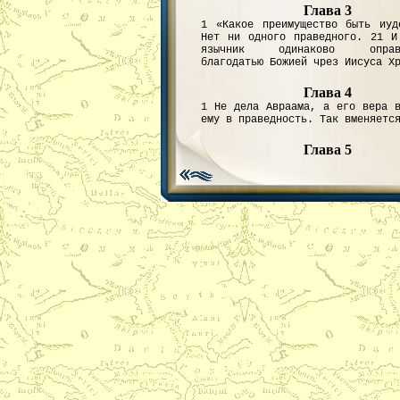
Глава 3
1 «Какое преимущество быть иуд
Нет ни одного праведного. 21 И
язычник одинаково оправд
благодатью Божией чрез Иисуса Х
Глава 4
1 Не дела Авраама, а его вера в
ему в праведность. Так вменяетс
Глава 5
1 Верою мы имеем мир с Бог
Христа, который умер за нас, 
были еще грешниками. 12 Как
смерть вошли в мир одним челове
Христом вошли благодать, праве
жизнь.
Глава 6
1 Крестившись во Христа, мы ум
греха, но живы для Бога во Хрис
больше не рабы греха, н
праведности.
Глава 7
1 Вы умерли для закона и прин
Христу, 7 Закон свят, 13 но жи
мне грех производит смерть чрез