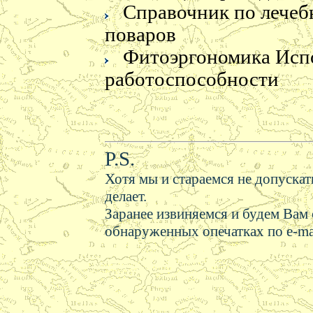
Справочник по лечеб
поваров
Фитоэргономика Испо
работоспособности
Кулинария
Библия Нов
Псалт
P.S.
Хотя мы и стараемся не допускать
делает.
Заранее извиняемся и будем Вам
обнаруженных опечатках по e-ma