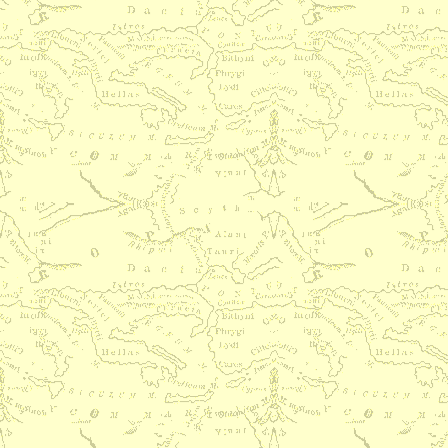
Псалом 63
Псалом 
Псалом 64
Псалом 
Псалом 65
Псалом 
Псалом 66
Псалом 
Псалом 67
Псалом 
Псалом 68
Псалом 
Псалом 69
Псалом 
Псалом 70
Псалом 
Псалом 71
Псалом 
Псалом 72
Псалом 
Псалом 73
Псалом 
Псалом 74
Псалом 
Псалом 75
Псалом 