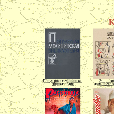
К
Популярная медицинская
Энцикло
энциклопедия
домашнего х