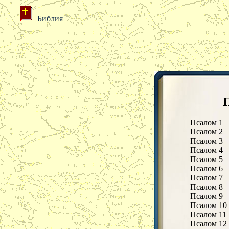
Библия
Псалом 1
Псалом 2
Псалом 3
Псалом 4
Псалом 5
Псалом 6
Псалом 7
Псалом 8
Псалом 9
Псалом 10
Псалом 11
Псалом 12