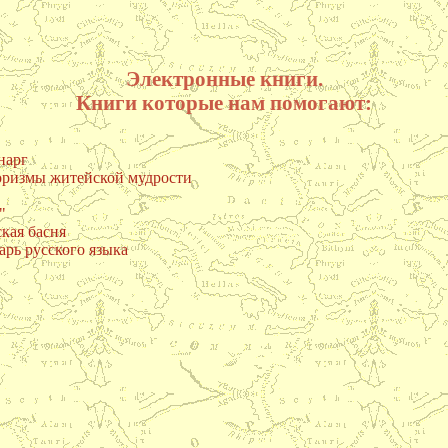
Псалом 113
клятву и ложь, которую про
Псалом 114
14 Расточи их во гневе, 
Псалом 115
их не было; и да позна́
Псалом 116
владычествует над Иаковом
Электронные книги.
Псалом 117
земли.
Псалом 118
Книги которые нам помогают:
15 Пусть возвращаютс
Псалом 119
воют, как псы, и ходят вокр
Псалом 120
16 Пусть бродят, чтобы
Псалом 121
и несытые проводят ночи.
нарг
Псалом 122
17 А я буду воспевать с
ризмы житейской мудрости
Псалом 123
раннего утра провозглаш
Псалом 124
Твою; ибо Ты был мне
"
Псалом 125
убежищем в день бедствия м
кая басня
Псалом 126
18 Сила моя! Тебя буду 
рь русского языка
Псалом 127
ибо Бог - заступник мо
Псалом 128
милующий меня.
Псалом 129
Псалом 130
Псалом 131
Псалом 132
Псалом 133
Псалом 134
Псалом 135
Псалом 136
Псалом 137