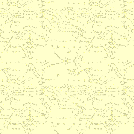
Псалом 138
Псалом 139
Псалом 140
Псалом 141
Псалом 142
Псалом 143
Псалом 144
Псалом 145
Псалом 146
Псалом 147
Псалом 148
Псалом 149
Псалом 150