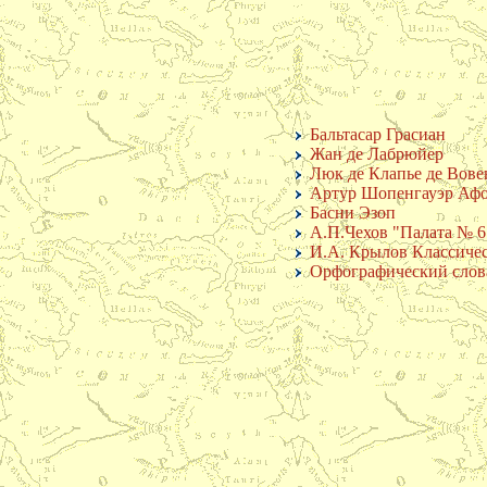
Псалом 38
Псалом 39
Псалом 40
Псалом 41
Псалом 42
Псалом 43
Псалом 44
Бальтасар Грасиан
Псалом 45
Жан де Лабрюйер
Псалом 46
Люк де Клапье де Вове
Псалом 47
Артур Шопенгауэр Афо
Псалом 48
Басни Эзоп
Псалом 49
А.П.Чехов "Палата № 6
Псалом 50
И.А. Крылов Классичес
Псалом 51
Орфографический слова
Псалом 52
Псалом 53
Псалом 54
Псалом 55
Псалом 56
Псалом 57
Псалом 58
Псалом 59
Псалом 60
Псалом 61
Псалом 62